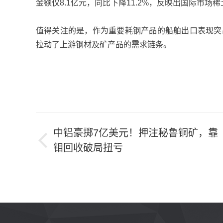
金额仅8.1亿元，同比下降11.2%，反映出国际市场
值得关注的是，作为重要耗钢产品的船舶出口表现突出。
拉动了上游钢材及矿产品的需求链条。
文
中铝豪掷7亿美元！押注秘鲁铜矿，靠
章
钼回收破局扭亏
导
航