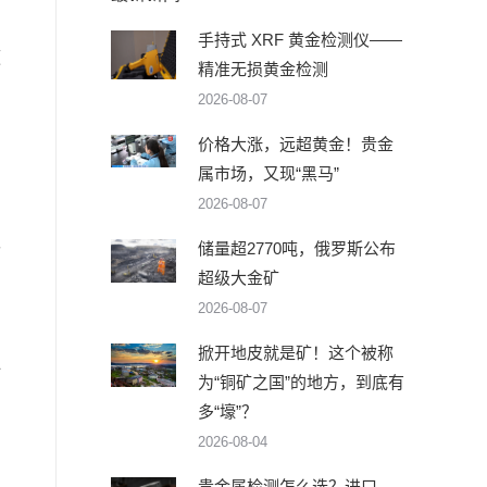
手持式 XRF 黄金检测仪——
源
精准无损黄金检测
2026-08-07
价格大涨，远超黄金！贵金
属市场，又现“黑马”
2026-08-07
为
储量超2770吨，俄罗斯公布
价
超级大金矿
2026-08-07
同
掀开地皮就是矿！这个被称
计
为“铜矿之国”的地方，到底有
多“壕”？
2026-08-04
口
贵金属检测怎么选？进口、