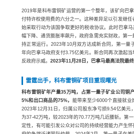
2019年是科布雷铜矿运营的第一个整年，该矿向巴拿
付特许权使用费的六分之一。这种差异足以引发继任
始采取行动为该国争取更好的税收协议。此时巴拿马
幅下降、通货膨胀率飙升，政府急需充实财政，第一量
持正常运行。2023年10月双方达成新合同，第一量
年向巴拿马政府支付3.75亿美元。新合同再次激起
反政府示威。
2023年11月28日，巴拿马最高法院
雷霆出手，科布雷铜矿项目重现曙光
科布雷铜矿年产量35万吨，占第一量子矿业公司铜产
5%和出口商品的75%，
能带来至少6000个直接就
2023年12月31日，归属公司股东净亏损9.54亿美
为37-42万吨，较2023年的70.77万吨几近腰
定性，有可能引发公众对公司的持续经营能力产生怀
府的争端诉诸国际仲裁。2024年2月，第一量子在