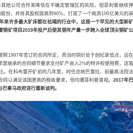
与其他公司合作来降低在不确定管辖区的风险，但菲利普继续
. Ltd .的股份，并将其股权提高到90%，打造了一个耗资100亿美元的
年来许多最大矿床都在枯竭的行业中，这是一个罕见的大型新
铜矿项目2019年投产后使其铜年产量一步跨入全球顶尖铜矿
照1997年签订的合同所定，而当时铜价处于创纪录低点，远
那里继承的合同细节要求支付矿产收入2%的特许权使用费，这
比。在科布雷开矿前的几年里，时任总统巴雷拉、前最高法院
合同以满足该国更高的税收要求，但均遭菲利普漠视。
2017年
与巴拿马政府进行重新谈判。