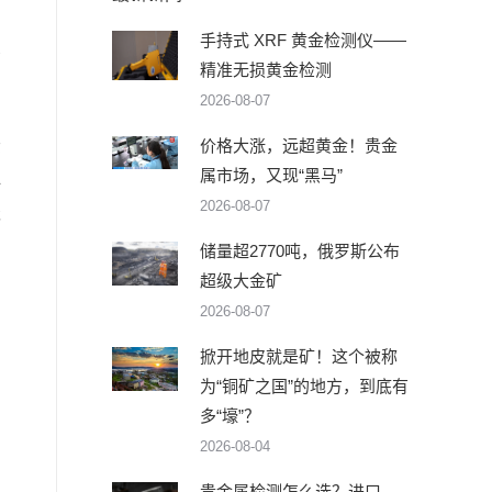
手持式 XRF 黄金检测仪——
布
精准无损黄金检测
2026-08-07
价格大涨，远超黄金！贵金
环
属市场，又现“黑马”
科
2026-08-07
谈
储量超2770吨，俄罗斯公布
超级大金矿
2026-08-07
掀开地皮就是矿！这个被称
为“铜矿之国”的地方，到底有
多“壕”？
2026-08-04
贵金属检测怎么选？进口、