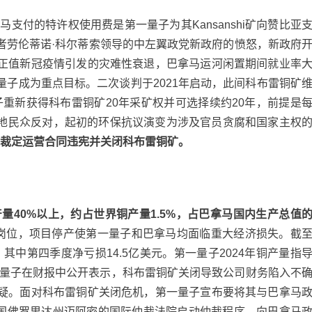
马支付的特许权使用费是第一量子为其Kansanshi矿向赞比亚
者劳伦蒂诺·科尔蒂索领导的中左翼政党新政府的愤怒，新政府
正值新冠疫情引发的灾难性衰退，巴拿马运河闲置期间就业率
子成为重点目标。二次谈判于2021年启动，此间科布雷铜矿
子重新获得科布雷铜矿20年采矿权并可选择续约20年，前提是
当地民众反对，起初的环保抗议演变为涉及官员贪腐和国家主权
最终裁定运营合同违宪并关闭科布雷铜矿。
量40%以上，约占世界铜产量1.5%，占巴拿马国内生产总值
业岗位，项目停产使第一量子和巴拿马均面临重大经济损失。截
元，其中第四季度净亏损14.5亿美元。第一量子2024年铜产量指
斩。第一量子在财报中公开表示，科布雷铜矿关闭导致公司财务陷入不
疑。面对科布雷铜矿关闭危机，第一量子宣布要将其与巴拿马
美国佛罗里达州迈阿密的国际仲裁法院启动仲裁程序，向巴拿马