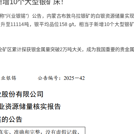
增10个大型银矿床！
称“兴业银锡”）公告，内蒙古布敦乌拉银矿的白银资源储量实
升至11114吨，银平均品位158 g/t，相当于新增10个大型银
全矿区累计探获银金属量突破2万吨大关，成为我国重要的贵金