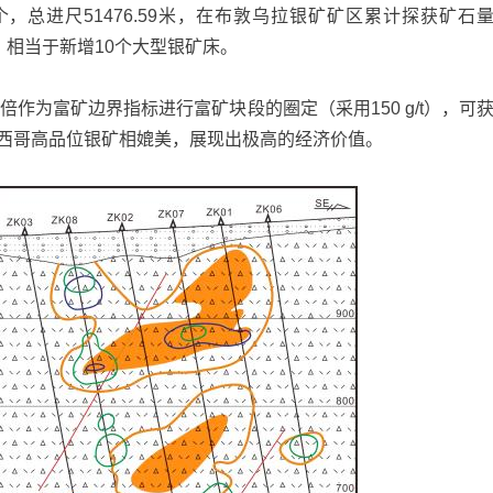
，总进尺51476.59米，在布敦乌拉银矿矿区累计探获矿石
g/t，相当于新增10个大型银矿床。
倍作为富矿边界指标进行富矿块段的圈定（采用150 g/t），可
可与墨西哥高品位银矿相媲美，展现出极高的经济价值。