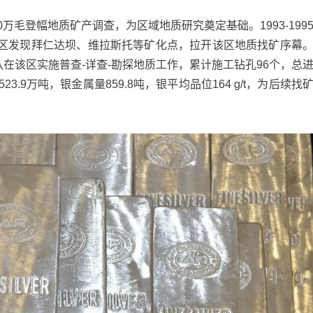
20万毛登幅地质矿产调查，为区域地质研究奠定基础。1993-199
区发现拜仁达坝、维拉斯托等矿化点，拉开该区地质找矿序幕
大队在该区实施普查-详查-勘探地质工作，累计施工钻孔96个，总
3.9万吨，银金属量859.8吨，银平均品位164 g/t，为后续找